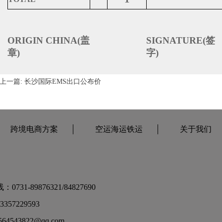
ORIGIN CHINA(
盖
SIGNATURE(
签
章
)
字
)
上一篇:
长沙国际EMS出口公布价
跨境电商方案
空运海运铁运
关于我们
731-89876321/84827690
357229593
4543822@qq.com