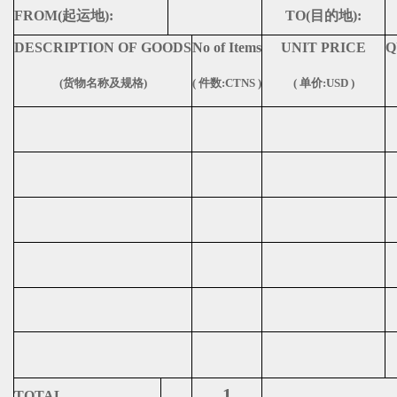
FROM(
起运地
):
TO(
目的地
):
DESCRIPTION OF GOODS
No of Items
UNIT PRICE
Q
(
货物名称及规格
)
(
件数
:CTNS )
(
单价
:USD )
1
TOTAL