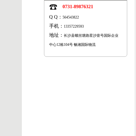
0731-89876321
Q Q：
564543822
手机：
13357229593
地址：
长沙县螺丝塘路星沙壹号国际企业
中心12栋104号 畅湘国际物流