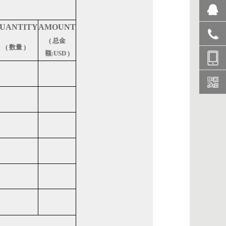
UANTITY
AMOUNT
QQ咨询
(
总金
(
数量
)
额
:USD )
0731-
8987632
1335722