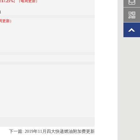
17.25%;
（每周更新）
l
8987632
1335722
周更新）
下一篇:
2019年11月四大快递燃油附加费更新