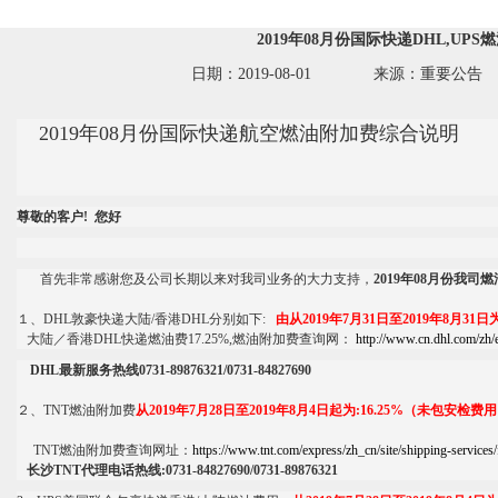
2019年08月份国际快递DHL,UP
日期：2019-08-01 来源：重要公
2019年08月份国际快递航空燃油附加费综合说明
尊敬的客户! 您好
首先非常感谢您及公司长期以来对我司业务的大力支持，
2019年08月份我司
１、DHL敦豪快递大陆/香港DHL分别如下:
由从2019年7月31
日至2019年8月31日为
大陆／香港DHL快递燃油费17.25%,燃油附加费查询网：
http://www.cn.dhl.com/zh/
DHL最新服务热线0731-89876321/0731-84827690
２、TNT燃油附加费
从2019年7月28日至2019年8月4日起为:16.25%（未包安检费
TNT燃油附加费查询网址：
https://www.tnt.com/express/zh_cn/site/shipping-services
长沙TNT代理电话热线:0731-84827690/0731-89876321