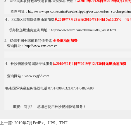
3、UPS美国联合包裹快递香港/大陆燃油费用：
从2019年7月28日至2019年8月4日为:
查询网址：
http://www.ups.com/content/cn/zh/shipping/cost/zones/fuel_surcharge.htm
４、FEDEX联邦快递燃油附加费
从2019年7月28日至2019年8月4日为:16.25%;
（每
联邦快递燃油费查询网址：
http://www.fedex.com/hk/about/dfs_jan08.html
5、EMS中国全球邮政特快专递
全免燃油附加费
查询网址：
http://www.ems.com.cn
4、
长沙畅湘
快递国际专线服务
从
2019年2月1日至2019年12月30日无燃油附加费
查询
网站：
www.cxgj56.com
畅湘
国际快递服务热线电话
:
0731-89876321/0731-84827690
顺祝: 商祺! 感谢您使用长沙
畅湘
快递服务！
上一篇:
2019年7月FedEx、UPS、TNT