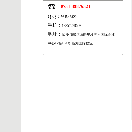
0731-89876321
Q Q：
564543822
手机：
13357229593
地址：
长沙县螺丝塘路星沙壹号国际企业
中心12栋104号 畅湘国际物流